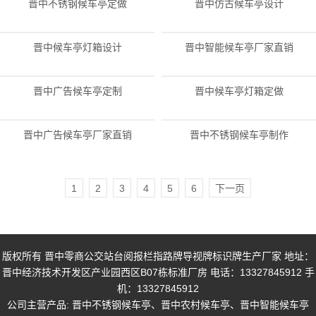
晋中不锈钢候车亭定做
晋中仿古候车亭设计
晋中候车亭灯箱设计
晋中智能候车亭厂家直销
晋中广告候车亭定制
晋中候车亭灯箱定做
晋中广告候车亭厂家直销
晋中不锈钢候车亭制作
1
2
3
4
5
6
下一页
版权所有 晋中零商公交站台阅报栏指路牌导视牌标识牌生产厂家 地址：
晋中经济技术开发区产业园西区B07栋标准厂房 电话：13327845912 手
机：13327845912
公司主营产品:
晋中不锈钢候车亭
、
晋中农村候车亭
、
晋中智能候车亭