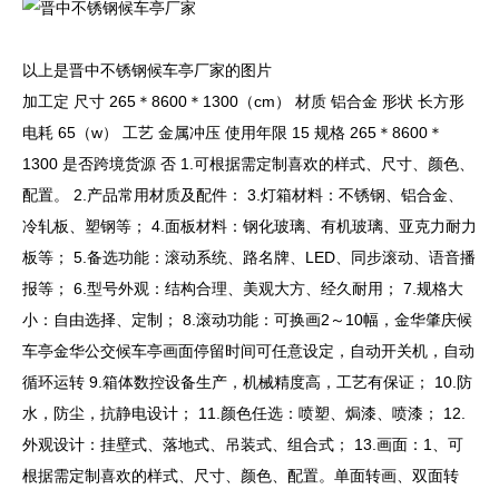
以上是晋中不锈钢候车亭厂家的图片
加工定 尺寸 265＊8600＊1300（cm） 材质 铝合金 形状 长方形
电耗 65（w） 工艺 金属冲压 使用年限 15 规格 265＊8600＊
1300 是否跨境货源 否 1.可根据需定制喜欢的样式、尺寸、颜色、
配置。 2.产品常用材质及配件： 3.灯箱材料：不锈钢、铝合金、
冷轧板、塑钢等； 4.面板材料：钢化玻璃、有机玻璃、亚克力耐力
板等； 5.备选功能：滚动系统、路名牌、LED、同步滚动、语音播
报等； 6.型号外观：结构合理、美观大方、经久耐用； 7.规格大
小：自由选择、定制； 8.滚动功能：可换画2～10幅，金华肇庆候
车亭金华公交候车亭画面停留时间可任意设定，自动开关机，自动
循环运转 9.箱体数控设备生产，机械精度高，工艺有保证； 10.防
水，防尘，抗静电设计； 11.颜色任选：喷塑、焗漆、喷漆； 12.
外观设计：挂壁式、落地式、吊装式、组合式； 13.画面：1、可
根据需定制喜欢的样式、尺寸、颜色、配置。单面转画、双面转