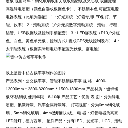
定板 视窗材料：钢化玻璃或耐力板或铝塑板及夹心板 表面处理：
高温静电喷塑（颜色自选或根据色卡）、不锈钢本色 可配置电源
电器系统（此项为选配） 1：灯光系统（灯箱专用LED射灯、节
能、效率） 2：滚动系统（户外无刷数字滚动系统、滚轴、行程、
铝管、USB数据线及控制手柄配套） 3：LED屏系统（P10户外红
色、白色、黄色单元板，控制方式U盘或GPS无线控制发布） 4：
太阳能系统（根据实际用电功率配置光伏板、蓄电池）
以上是晋中仿古候车亭制作的图片
产品系列：公交候车亭、智能不锈钢候车亭 规 格：4000-
12000mm＊2800-3200mm＊1500-1800mm 产品材质：镀锌钢
板/不锈钢板 使用年限：8-10年 产品工艺：优质 表 面：分为静电
喷塑、氟碳烤漆、汽车金属烤漆等。 灯箱视窗：分为6mm钢化玻
璃，5mm钢化玻璃，4mm透明耐力板。 电 器：灯管电器为高亮
LED射灯，德力西等。 配件产品：分有LED、发光字、LCD、滚动