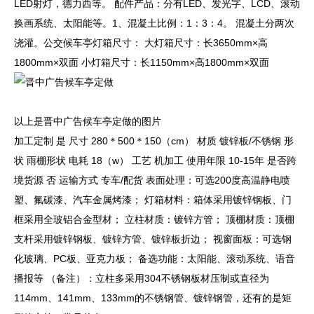
LED射灯，德力西等。 配件产品：分有LED、发光字、LCD、滚动
换画系统、太阳能等。1、混凝土比例：1：3：4。 混凝土分两次
浇灌。公交候车亭灯箱尺寸： 大灯箱尺寸：长3650mm×高
1800mm×双面 小灯箱尺寸：长1150mm×高1800mm×双面
以上是晋中广告候车亭定做的图片
加工定制 是 尺寸 280＊500＊150（cm） 材质 镀锌板/不锈钢 形
状 雨棚形状 电耗 18（w） 工艺 机加工 使用年限 10-15年 是否跨
境货源 否 运输方式 专车/配货 表面处理：可选200度高温静电喷
塑、氟碳漆、汽车金属烤漆； 灯箱材料：箱体采用镀锌钢板、门
框采用全玻铝合金型材； 立柱材质：镀锌方管； 顶棚材质：顶棚
支杆采用镀锌钢板、镀锌方管、镀锌板折边； 视窗面板：可选钢
化玻璃、PC板、亚克力板； 备选功能：太阳能、滚动系统、语音
播报等 （备注）：立柱多采用304不锈钢板材压制或直径为
114mm、141mm、133mm的不锈钢管、镀锌钢管，还有的是矩