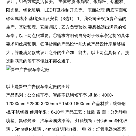
设计，组合方式灵活多变。 主体材质 镀锌管、镀锌板、铝型材、
阳光板、钢化玻璃、LED灯及控制开关等。 表面处理 两底两面氟
碳金属烤漆 基础预埋及安装（3选1） 1、我公司全权负责产品的
生产、基础预埋、安装调试，乙方负责验收 要想挑选出满意的候
车亭，以下两点很重要。①需求方明确自身对于候车亭定制的具体
要求和效果预期。②供货商的产品设计能力或产品设计库足够强
大，并能满足款式设计之外的生产加工能力。以上两点具备了。挑
选到满意的候车亭便就不那么难了。
以上是晋中广告候车亭定做的图片
产品系列：公交候车亭、智能不锈钢候车亭 规 格：4000-
12000mm＊2800-3200mm＊1500-1800mm 产品材质：镀锌钢
板/不锈钢板 使用年限：8-10年 产品工艺：优质 表 面：分为静电
喷塑、氟碳烤漆、汽车金属烤漆等。 灯箱视窗：分为6mm钢化玻
璃，5mm钢化玻璃，4mm透明耐力板。 电 器：灯管电器为高亮