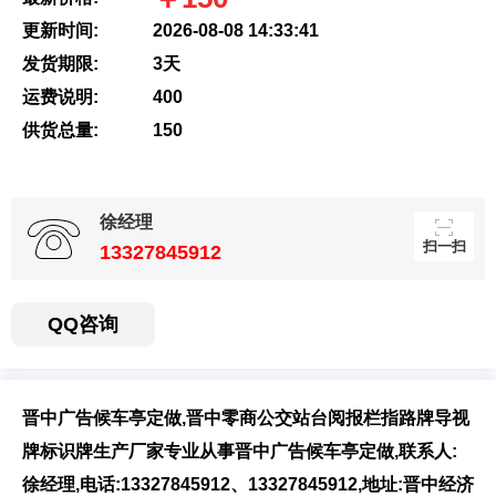
更新时间:
2026-08-08 14:33:41
发货期限:
3天
扫一扫，用手机访
运费说明:
400
问更方便
供货总量:
150
徐经理
扫一扫
13327845912
QQ咨询
晋中广告候车亭定做,晋中零商公交站台阅报栏指路牌导视
牌标识牌生产厂家专业从事晋中广告候车亭定做,联系人:
徐经理,电话:13327845912、13327845912,地址:晋中经济