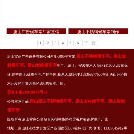
唐山广告候车亭厂家直销
唐山不锈钢候车亭制作
1
2
3
4
5
6
下一页
唐山不锈钢候车亭
唐山农
唐山零商广告设备有限公司占地6000平方米,
、
村候车亭
唐山智能候车亭
、
生产、设计、安装技术人员达到100人,质量保
证,信誉保证,价格合理,产销全国,联系人:陈经理:18936997766,地址:唐山经济技
术开发区产业园西区B07栋标准厂房。
苏ICP备16019870号-1
唐山唐山不锈钢候车亭
唐山农村候车亭
唐山智能
公司主营产品:
、
、
候车亭
版权所有 唐山零商公交站台阅报栏指路牌导视牌标识牌生产厂家
地址：唐山经济技术开发区产业园西区B07栋标准厂房 电话：13327845912 手