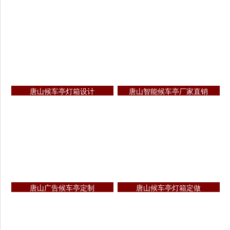
唐山候车亭灯箱设计
唐山智能候车亭厂家直销
唐山广告候车亭定制
唐山候车亭灯箱定做