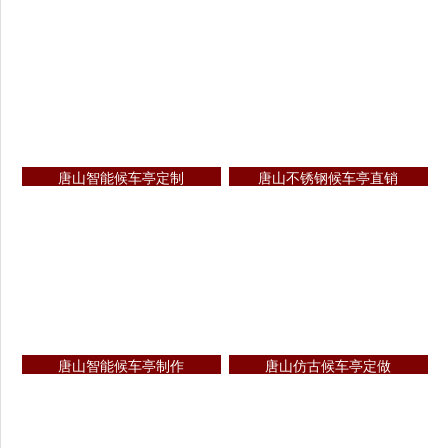
唐山智能候车亭定制
唐山不锈钢候车亭直销
唐山智能候车亭制作
唐山仿古候车亭定做