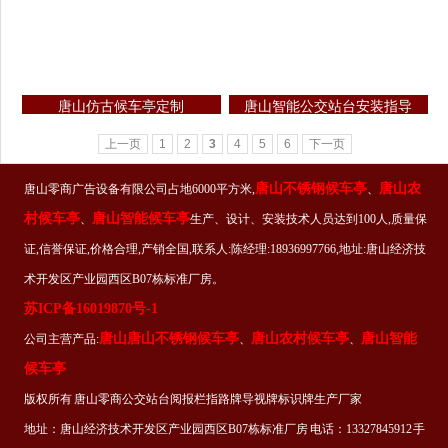
唐山仿古候车亭定制
唐山智能公交站台安装指导
上一页
1
2
3
4
5
6
下一页
唐山不锈钢候车亭
唐山农
唐山零商广告设备有限公司占地6000平方米,
、
村候车亭
唐山智能候车亭
、
生产、设计、安装技术人员达到100人,质量保
证,信誉保证,价格合理,产销全国,联系人:陈经理:18936997766,地址:唐山经济技
术开发区产业园西区B07栋标准厂房。
苏ICP备16019870号-1
唐山唐山不锈钢候车亭
唐山农村候车亭
唐山智能
公司主营产品:
、
、
候车亭
版权所有 唐山零商公交站台阅报栏指路牌导视牌标识牌生产厂家
地址：唐山经济技术开发区产业园西区B07栋标准厂房 电话：13327845912 手