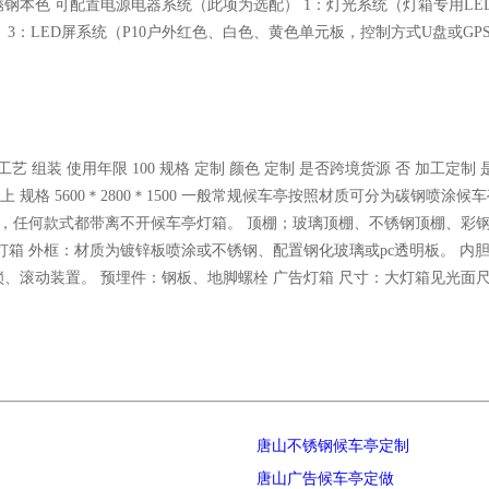
钢本色 可配置电源电器系统（此项为选配） 1：灯光系统（灯箱专用LE
 3：LED屏系统（P10户外红色、白色、黄色单元板，控制方式U盘或G
艺 组装 使用年限 100 规格 定制 颜色 定制 是否跨境货源 否 加工定制 是 
0年以上 规格 5600＊2800＊1500 一般常规候车亭按照材质可分为碳
亭，任何款式都带离不开候车亭灯箱。 顶棚；玻璃顶棚、不锈钢顶棚、彩
箱 外框：材质为镀锌板喷涂或不锈钢、配置钢化玻璃或pc透明板。 内胆
置。 预埋件：钢板、地脚螺栓 广告灯箱 尺寸：大灯箱见光面尺寸：3.6m x
唐山不锈钢候车亭定制
唐山广告候车亭定做