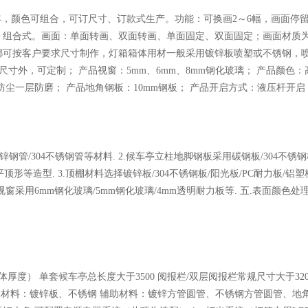
0年，颜色可组合，可订尺寸、订款式生产。功能：可换画2～6幅，画面
、组合式。画面：单面转画、双面转画、单面固定、双面固定；画面材质
都可按客户要求尺寸制作，灯箱箱体用材一般采用镀锌板喷塑或不锈钢，
尺寸外，可定制； 产品视窗：5mm、6mm、8mm钢化玻璃； 产品颜色
尘一层防磨； 产品地角钢板：10mm钢板； 产品开启方式：液压杆开启；
钢管/304不锈钢管等材料. 2.候车亭立柱地脚钢板采用碳钢板/304不锈
平顶形等造型. 3.顶棚材料选择镀锌板/304不锈钢板/阳光板/PC耐力板/铝
1.视窗采用6mm钢化玻璃/5mm钢化玻璃/4mm透明耐力板等. 五.表面颜
箱体厚度） 单套候车亭总长度大于3500 阅报栏/双层阅报栏常规尺寸大于32
） 主体材料：镀锌板、不锈钢 辅助材料：镀锌方管圆管、不锈钢方管圆管、