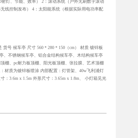
D射灯、节能、效率） 2：滚动系统（户外无刷数字滚动
PS无线控制发布） 4：太阳能系统（根据实际用电功率配
货号 候车亭 尺寸 560＊280＊150（cm） 材质 镀锌板
钢喷涂候车亭、不锈钢候车亭、铝合金结构候车亭、木结构候车亭
钢顶棚、pc耐力板顶棚、阳光板顶棚、张拉膜、艺术顶棚
：材质为镀锌板喷涂 内部配置：灯管架、40w飞利浦灯
 1.5m 外形尺寸：3.65m x 1.8m、 小灯箱见光