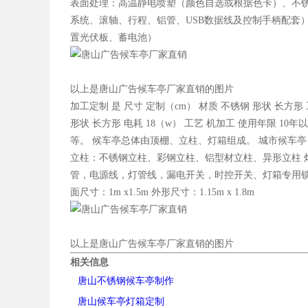
表面处理：高温静电喷塑（颜色自选或根据色卡）、不锈
系统、滚轴、行程、铝管、USB数据线及控制手柄配套）
置光伏板、蓄电池）
以上是唐山广告候车亭厂家直销的图片
加工定制 是 尺寸 定制（cm） 材质 不锈钢 形状 长方形 工
形状 长方形 电耗 18（w） 工艺 机加工 使用年限 1
等。 候车亭总体由顶棚、立柱、灯箱组成。 城市候车
立柱：不锈钢立柱、彩钢立柱、铝型材立柱、异形立柱 灯
管，电源线，灯管线，漏电开关，时控开关、灯箱专用锁、滚动装
面尺寸：1m x1.5m 外形尺寸：1.15m x 1.8m
以上是唐山广告候车亭厂家直销的图片
相关信息
唐山不锈钢候车亭制作
唐山候车亭灯箱定制