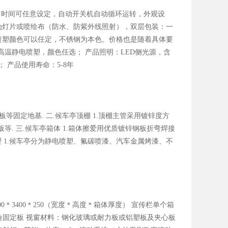
停留时间可任意设定，自动开关机自动循环运转，外观设
为灯片或喷绘布（防水、防紫外线照射），双层包装：一
喷塑颜色可以任定，不锈钢为本色。价格也是随着具体要
：高温静电喷塑，颜色任选； 产品照明：LED侧光源，含
 产品使用寿命：5-8年
钢板等固定地基. 二.候车亭顶棚 1.顶棚主管采用镀锌度方
塑板等. 三.候车亭箱体 1.箱体擦爱用优质镀锌钢板折弯焊接
色处理 1.候车亭分为静电喷塑、氟碳喷漆、汽车金属烤漆、不
00＊3400＊250（宽度＊高度＊箱体厚度） 宣传栏单个箱
地角固定板 视窗材料：钢化玻璃或耐力板或铝塑板及夹心板