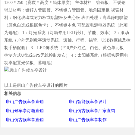
1200＊250（宽度＊高度＊箱体厚度） 主体材料：镀锌板、不锈钢
辅助材料：镀锌方管圆管、不锈钢方管圆管、地角固定板 视窗材
料：钢化玻璃或耐力板或铝塑板及夹心板 表面处理：高温静电喷塑
（颜色自选或根据色卡）、不锈钢本色 可配置电源电器系统（此项
为选配） 1：灯光系统（灯箱专用LED射灯、节能、效率） 2：滚动
系统（户外无刷数字滚动系统、滚轴、行程、铝管、USB数据线及控
制手柄配套） 3：LED屏系统（P10户外红色、白色、黄色单元板，
控制方式U盘或GPS无线控制发布） 4：太阳能系统（根据实际用电
功率配置光伏板、蓄电池）
以上是唐山广告候车亭设计的图片
相关信息
唐山广告候车亭直销
唐山智能候车亭设计
唐山候车亭灯箱直销
唐山仿古候车亭厂家直销
唐山仿古候车亭直销
唐山广告候车亭制作