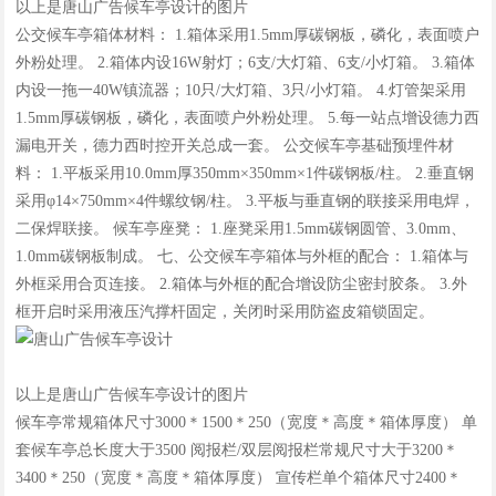
以上是唐山广告候车亭设计的图片
公交候车亭箱体材料： 1.箱体采用1.5mm厚碳钢板，磷化，表面喷户
外粉处理。 2.箱体内设16W射灯；6支/大灯箱、6支/小灯箱。 3.箱体
内设一拖一40W镇流器；10只/大灯箱、3只/小灯箱。 4.灯管架采用
1.5mm厚碳钢板，磷化，表面喷户外粉处理。 5.每一站点增设德力西
漏电开关，德力西时控开关总成一套。 公交候车亭基础预埋件材
料： 1.平板采用10.0mm厚350mm×350mm×1件碳钢板/柱。 2.垂直钢
采用φ14×750mm×4件螺纹钢/柱。 3.平板与垂直钢的联接采用电焊，
二保焊联接。 候车亭座凳： 1.座凳采用1.5mm碳钢圆管、3.0mm、
1.0mm碳钢板制成。 七、公交候车亭箱体与外框的配合： 1.箱体与
外框采用合页连接。 2.箱体与外框的配合增设防尘密封胶条。 3.外
框开启时采用液压汽撑杆固定，关闭时采用防盗皮箱锁固定。
以上是唐山广告候车亭设计的图片
候车亭常规箱体尺寸3000＊1500＊250（宽度＊高度＊箱体厚度） 单
套候车亭总长度大于3500 阅报栏/双层阅报栏常规尺寸大于3200＊
3400＊250（宽度＊高度＊箱体厚度） 宣传栏单个箱体尺寸2400＊