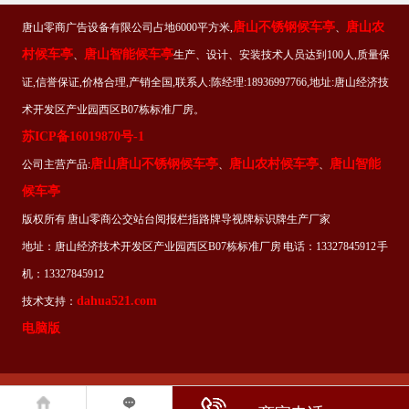
唐山不锈钢候车亭
唐山农
唐山零商广告设备有限公司占地6000平方米,
、
村候车亭
唐山智能候车亭
、
生产、设计、安装技术人员达到100人,质量保
证,信誉保证,价格合理,产销全国,联系人:陈经理:18936997766,地址:唐山经济技
术开发区产业园西区B07栋标准厂房。
苏ICP备16019870号-1
唐山唐山不锈钢候车亭
唐山农村候车亭
唐山智能
公司主营产品:
、
、
候车亭
版权所有 唐山零商公交站台阅报栏指路牌导视牌标识牌生产厂家
地址：唐山经济技术开发区产业园西区B07栋标准厂房 电话：13327845912 手
机：13327845912
dahua521.com
技术支持：
电脑版