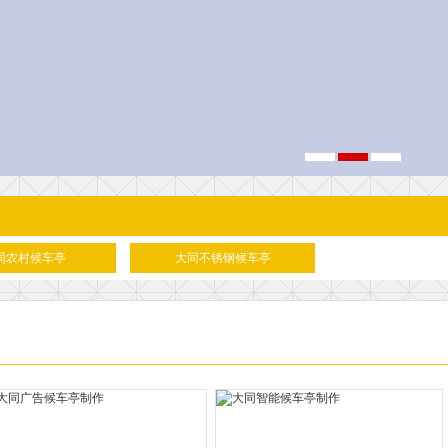
同农村候车亭
大同不锈钢候车亭