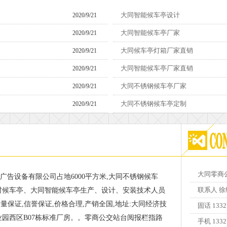
大同智能候车亭设计
2020/9/21
14:02:23
大同智能候车亭厂家
2020/9/21
14:02:18
大同候车亭灯箱厂家直销
2020/9/21
14:02:13
大同智能候车亭厂家直销
2020/9/21
14:02:08
大同不锈钢候车亭厂家
2020/9/21
14:02:03
大同不锈钢候车亭定制
2020/9/21
14:01:58
大同零商
广告设备有限公司占地6000平方米,大同不锈钢候车
联系人 徐
村候车亭、大同智能候车亭生产、设计、安装技术人员
,质量保证,信誉保证,价格合理,产销全国,地址:大同经济技
固话 1332
业园西区B07栋标准厂房。。零商公交站台阅报栏指路
手机 1332