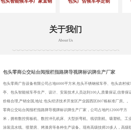
包头智能候车亭厂家直销
包头广告候车亭定制
关于我们
About Us
包头零商公交站台阅报栏指路牌导视牌标识牌生产厂家
包头零商广告设备有限公司占地6000平方米,包头不锈钢候车亭、包头农村候
亭、包头智能候车亭生产、设计、安装技术人员达到100人,质量保证,信誉保证
价格合理,产销全国,地址:包头经济技术开发区产业园西区B07栋标准厂房。。
零商公交站台阅报栏指路牌导视牌标识牌生产厂家，公司占地约12000平方
米，拥有数控剪板机、数控冲孔机床、大型折弯机、线切割机、吸塑机、工
涂装流水线、喷塑房、烤漆房等各种生产设备。现有高级技师20多人，高级