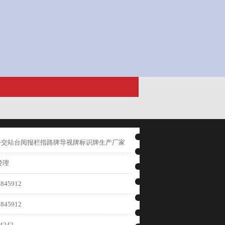
公交站台阅报栏指路牌导视牌标识牌生产厂家
经理
845912
845912
4242