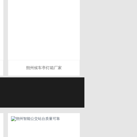
朔州候车亭灯箱厂家