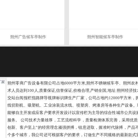
朔州广告候车亭制作
朔州智能候车亭制作
朔州零商广告设备有限公司占地6000平方米,朔州不锈钢候车亭、朔州
术人员达到100人,质量保证,信誉保证,价格合理,产销全国,地址:朔州经
交站台阅报栏指路牌导视牌标识牌生产厂家，公司占地约12000平方米
线切割机、吸塑机、工业涂装流水线、喷塑房、烤漆房等各种生产设备。现
能够自主开发或应客户要求开发设计以宣传栏为主导的综合性城市公共设
服务。 公司技术力量雄厚，工艺流程科学，质量检测体系完善，采用优质
创新、客户至上”的经营理念顽强拼搏，锐意进取，握准时代脉搏，产品
个多个城市，我公司还可根据客户的要求，订做生产不同规格的最新款式