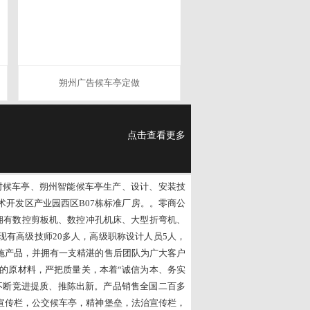
朔州广告候车亭定做
点击查看更多
农村候车亭、朔州智能候车亭生产、设计、安装技
济技术开发区产业园西区B07栋标准厂房。。零商公
，拥有数控剪板机、数控冲孔机床、大型折弯机、
有高级技师20多人，高级职称设计人员5人，
施产品，并拥有一支精湛的售后团队为广大客户
的原材料，严把质量关，本着“诚信为本、务实
不断竞进提质、推陈出新。产品销售全国二百多
宣传栏，公交候车亭，精神堡垒，法治宣传栏，