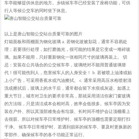
车亭能够提供休息的地方。乡镇候车亭已经安装了座椅功能，可供
行人等候公交车的同时坐下休息。
以上是唐山智能公交站台质量可靠的图片
灯箱面板和雨棚面为钢化玻璃 a. 若钢化玻被划花，通常不容易处
理；若要强行处理，如打磨抛光，很可能的结果是它变成一堆碎玻
璃。如果不能用，只好重新钢化一张相同尺寸的玻璃再装上。 切
忌：安装在公共场合的公交候车亭，玻璃绝对不能用普通玻璃替
代！很可能伤到人，危害候车人的人身安全！ b. 若被喷上油漆或贴
上小广告，可采用香蕉水或汽油擦拭。 c. 通常采用高压水枪喷射清
洗或擦拭后，玻璃上的水干后，通常都会留下水痕或灰迹。如遇上
重大节日，城市对卫生的要求非常高，那就采用清洁你家门窗玻璃
的方法啦，只是清洁成本会相对高，效率会低很多。候车亭因为安
装在户外、所以其顶部难免会有垃圾、长时间不维护会让顶棚看上
去很脏、所以对候车亭日常维护时、候车亭的顶棚也需要定期打扫
干净。 候车亭日常维护时、若遇到损坏的候车亭、要及时更换新的
零部件、确保候车亭的各个功能正常运行。