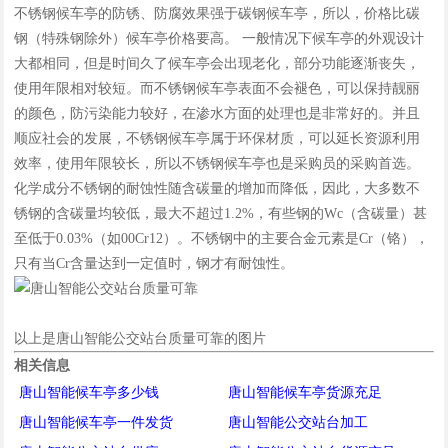
不锈钢候车亭的防锈、防腐效果强于碳钢候车亭，所以，价格比碳
钢（特殊钢除外）候车亭价格要高。 一般情况下候车亭的外观设计
大都相同，但是时间久了候车亭会出现老化，部分功能逐渐丧失，
使用年限相对较短。而不锈钢候车亭表面不会褪色，可以保持靓丽
的颜色，防污染能力较好，在渗水方面的处理也是非常好的。并且
顺应社会的发展，不锈钢候车亭属于环保材质，可以延长资源利用
效率，使用年限较长，所以不锈钢候车亭也是采购员的采购首选。
化学成分不锈钢的耐蚀性随含碳量的增加而降低，因此，大多数不
锈钢的含碳量均较低，最大不超过1.2%，有些钢的Wc（含碳量）甚
至低于0.03%（如00Cr12）。不锈钢中的主要合金元素是Cr（铬），
只有当Cr含量达到一定值时，钢才有耐蚀性。
以上是唐山智能公交站台质量可靠的图片
相关信息
唐山智能候车亭多少钱
唐山智能候车亭货源充足
唐山智能候车亭一件发货
唐山智能公交站台加工