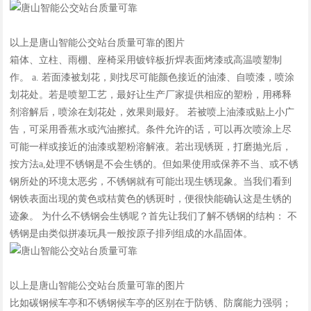
以上是唐山智能公交站台质量可靠的图片
箱体、立柱、雨棚、座椅采用镀锌板折焊表面烤漆或高温喷塑制
作。 a. 若面漆被划花，则找尽可能颜色接近的油漆、自喷漆，喷涂
划花处。若是喷塑工艺，最好让生产厂家提供相应的塑粉，用稀释
剂溶解后，喷涂在划花处，效果则最好。 若被喷上油漆或贴上小广
告，可采用香蕉水或汽油擦拭。条件允许的话，可以再次喷涂上尽
可能一样或接近的油漆或塑粉溶解液。若出现锈斑，打磨抛光后，
按方法a,处理不锈钢是不会生锈的。但如果使用或保养不当、或不锈
钢所处的环境太恶劣，不锈钢就有可能出现生锈现象。当我们看到
钢铁表面出现的黄色或桔黄色的锈斑时，便很快能确认这是生锈的
迹象。 为什么不锈钢会生锈呢？首先让我们了解不锈钢的结构： 不
锈钢是由类似拼凑玩具一般按原子排列组成的水晶固体。
以上是唐山智能公交站台质量可靠的图片
比如碳钢候车亭和不锈钢候车亭的区别在于防锈、防腐能力强弱；