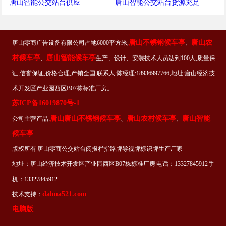
唐山智能公交站台供应
唐山智能公交站台货源充足
唐山不锈钢候车亭
唐山农
唐山零商广告设备有限公司占地6000平方米,
、
村候车亭
唐山智能候车亭
、
生产、设计、安装技术人员达到100人,质量保
证,信誉保证,价格合理,产销全国,联系人:陈经理:18936997766,地址:唐山经济技
术开发区产业园西区B07栋标准厂房。
苏ICP备16019870号-1
唐山唐山不锈钢候车亭
唐山农村候车亭
唐山智能
公司主营产品:
、
、
候车亭
版权所有 唐山零商公交站台阅报栏指路牌导视牌标识牌生产厂家
地址：唐山经济技术开发区产业园西区B07栋标准厂房 电话：13327845912 手
机：13327845912
dahua521.com
技术支持：
电脑版