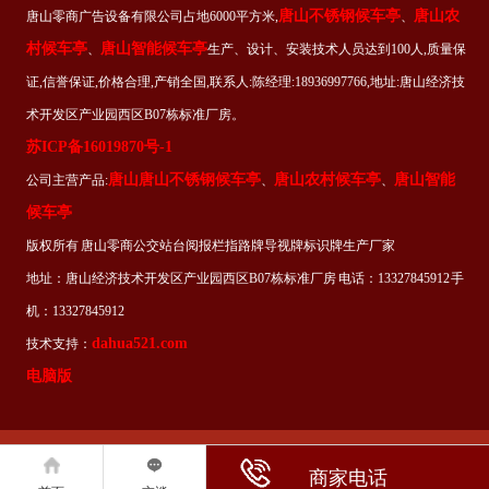
唐山不锈钢候车亭
唐山农
唐山零商广告设备有限公司占地6000平方米,
、
村候车亭
唐山智能候车亭
、
生产、设计、安装技术人员达到100人,质量保
证,信誉保证,价格合理,产销全国,联系人:陈经理:18936997766,地址:唐山经济技
术开发区产业园西区B07栋标准厂房。
苏ICP备16019870号-1
唐山唐山不锈钢候车亭
唐山农村候车亭
唐山智能
公司主营产品:
、
、
候车亭
版权所有 唐山零商公交站台阅报栏指路牌导视牌标识牌生产厂家
地址：唐山经济技术开发区产业园西区B07栋标准厂房 电话：13327845912 手
机：13327845912
dahua521.com
技术支持：
电脑版
商家电话