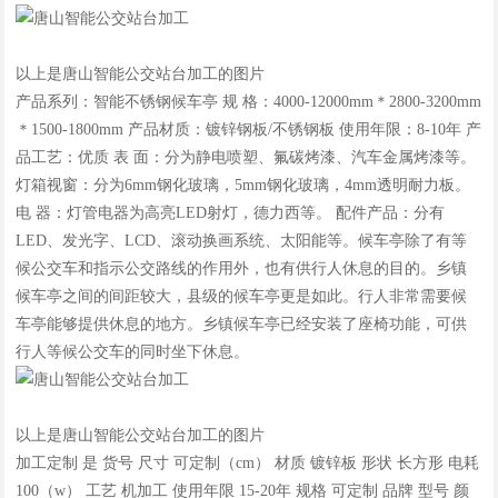
以上是唐山智能公交站台加工的图片
产品系列：智能不锈钢候车亭 规 格：4000-12000mm＊2800-3200mm
＊1500-1800mm 产品材质：镀锌钢板/不锈钢板 使用年限：8-10年 产
品工艺：优质 表 面：分为静电喷塑、氟碳烤漆、汽车金属烤漆等。
灯箱视窗：分为6mm钢化玻璃，5mm钢化玻璃，4mm透明耐力板。
电 器：灯管电器为高亮LED射灯，德力西等。 配件产品：分有
LED、发光字、LCD、滚动换画系统、太阳能等。候车亭除了有等
候公交车和指示公交路线的作用外，也有供行人休息的目的。乡镇
候车亭之间的间距较大，县级的候车亭更是如此。行人非常需要候
车亭能够提供休息的地方。乡镇候车亭已经安装了座椅功能，可供
行人等候公交车的同时坐下休息。
以上是唐山智能公交站台加工的图片
加工定制 是 货号 尺寸 可定制（cm） 材质 镀锌板 形状 长方形 电耗
100（w） 工艺 机加工 使用年限 15-20年 规格 可定制 品牌 型号 颜