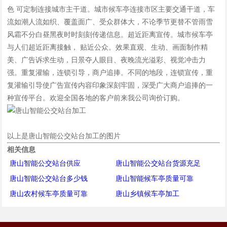
色 可定制连接城市主干道。城市候车亭连接市区主要交通干道，车
流如潮人流如织、覆盖面广、受众群体大，不论季节更替不管雨雪
风霜不分白昼黑夜时时刻刻传递信息。超近距离宣传。城市候车亭
与人们超近距离接触， 贴近公众。效果直观、生动、画面制作精
美、广告诉求生动，日景夺人眼目、夜晚流光溢彩、视觉冲击力
强。重复灌输，连锁引导，商户追捧。不同的地段，连锁宣传，重
复灌输引导使广告宣传内容印象深刻牢固，深受广大商户追捧的一
种宣传平台。欢迎全国各地的客户前来我公司询价订购。
以上是唐山智能公交站台加工的图片
相关信息
唐山智能公交站台供应
唐山智能公交站台货源充足
唐山智能公交站台多少钱
唐山智能候车亭质量可靠
唐山农村候车亭质量可靠
唐山乡镇候车亭加工