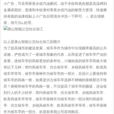
小广告，可采用香蕉水或汽油擦拭。由于木纹和底色都是高温烤到
金属表面的，底漆和木纹漆对香蕉水或汽油的耐受力更强，快速擦
掉表面的油漆或贴上小广告后用清水冲洗一下即可。 c. 若出现锈
斑，按方法a,处理。
以上是唐山智能公交站台加工的图片
为了提高城市的建设发展，候车亭作为城市中出现频率最高的公共
设施，俨然成为了一座城市形象的代表，从而促进了候车亭产业的
发展，使候车亭的风格更加的多样化，小编知道的候车亭风格大致
有以下几种：简约风候车亭、仿古候车亭、乡镇风候车亭、欧美风
候车亭等等，候车亭座椅作为候车亭的一部分，在设计上要保持和
候车亭的风格一致，如果是仿古候车亭选择不锈钢的座椅那岂不怪
异？座椅和候车亭的风格一致，不仅提高了候车亭的颜值，还会收
到行人的不少好评：简约风候车亭、仿古候车亭、乡镇风候车亭、
欧美风候车亭等等，候车亭座椅作为候车亭的一部分简约风候车
亭、仿古候车亭、乡镇风候车亭、欧美风候车亭等等，候车亭座椅
作为候车亭的一部分。欢迎前来我公司咨询购买。