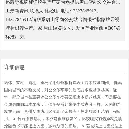
路牌导视牌标识牌生产厂家为您提供唐山智能公交站台加
工最新资讯,联系人:徐经理 ,电话:13327845912、
13327845912,请联系唐山零商公交站台阅报栏指路牌导视
牌标识牌生产厂家,唐山经济技术开发区产业园西区B07栋
标准厂房。
详细信息
箱体、立柱、雨棚、座椅采用镀锌板折焊表面烤木纹漆制作。 随着
国内城市的不断发展，对公交候车亭的质感要求也越来越高。近
年，部分城市甚至要求公交候车亭要呈现出木质的感觉，即需要在
金属表面做出木纹来，让候车亭看起来像木质家具一样。云南朗普
就在云南、贵州及周边地区实现了金属表面烤木纹漆工艺的工程应
用。 a. 若面漆被划花，木纹是很难修复的，比较现实的选择就是喷
涂颜色尽可能接近的漆，减弱划痕的影响。 b. 若被喷上油漆或贴上