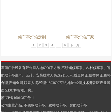
候车亭灯箱定制
候车亭灯箱厂家
1
2
3
4
5
6
下一页
零商广告设备有限公司占地6000平方米,
不锈钢候车亭
、
农村候车亭
、
智
能候车亭
生产、设计、安装技术人员达到100人,质量保证,信誉保证,价格
合理,产销全国,联系人:陈经理:18936997766,地址:经济技术开发区产业园
西区B07栋标准厂房。
苏ICP备16019870号-1
公司主营产品:
不锈钢候车亭
、
农村候车亭
、
智能候车亭