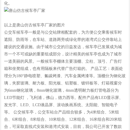
化。
以上是唐山仿古候车亭厂家的图片
公交车候车亭一般是与公交站牌相配套的，为方便公交乘客候车时
遮阳、防雨等，在车站、道路两旁或绿化带的港湾式公交停靠站上
建设的交通设施。由于城市公交的日益发达，候车亭已发展成为城
市一个不可或缺的重要组成部分，设计精美的候车亭也成为了城市
一道美丽的风景。一般候车亭棚体主要顶棚、立柱、顶弓、广告灯
箱和坐凳组成，也有用隔板来代替广告灯箱的。 产品工艺：表面处
理分为180°静电喷塑、氟碳烤漆、汽车金属烤漆等。顶棚分为钢化玻
璃，夹胶玻璃、耐力板、阳光板、铝塑板、镀锌板等。灯箱视窗分
为6mm钢化玻璃，8mm钢化玻璃，4mm透明耐力板灯管电器分为
LED节能灯 ，飞利浦，佛山，德力西等。配件产品有LED显示屏、
发光字、LED、LCD液晶屏、滚动换画系统、太阳能、智能电子
等。 公交候车亭，公交车站台产品组合较多，为4米组合、5米组
合、6米组合、8米组合、10米组合、12米组合、16米组合和20米组
合，可采取直线式安装和港湾式安装，目前，我公司已开发了数款