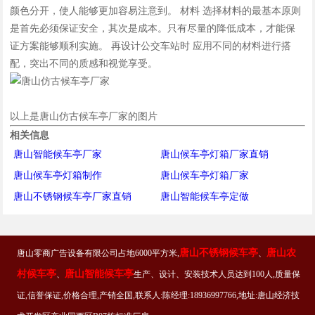
颜色分开，使人能够更加容易注意到。 材料 选择材料的最基本原则
是首先必须保证安全，其次是成本。只有尽量的降低成本，才能保
证方案能够顺利实施。 再设计公交车站时 应用不同的材料进行搭
配，突出不同的质感和视觉享受。
以上是唐山仿古候车亭厂家的图片
相关信息
唐山智能候车亭厂家
唐山候车亭灯箱厂家直销
唐山候车亭灯箱制作
唐山候车亭灯箱厂家
唐山不锈钢候车亭厂家直销
唐山智能候车亭定做
唐山不锈钢候车亭
唐山农
唐山零商广告设备有限公司占地6000平方米,
、
村候车亭
唐山智能候车亭
、
生产、设计、安装技术人员达到100人,质量保
证,信誉保证,价格合理,产销全国,联系人:陈经理:18936997766,地址:唐山经济技