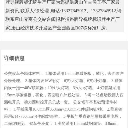
牌导视牌标识牌生产厂家为您提供唐山仿古候车亭厂家最
新资讯,联系人:徐经理 ,电话:13327845912、13327845912,请
联系唐山零商公交站台阅报栏指路牌导视牌标识牌生产厂
家,唐山经济技术开发区产业园西区B07栋标准厂房。
详细信息
公交候车亭箱体材料： 1.箱体采用1.5mm厚碳钢板，磷化，表面喷户
外粉处理。 2.箱体内设16W射灯；6支/大灯箱、6支/小灯箱。 3.箱体
内设一拖一40W镇流器；10只/大灯箱、3只/小灯箱。 4.灯管架采用
1.5mm厚碳钢板，磷化，表面喷户外粉处理。 5.每一站点增设德力西
漏电开关，德力西时控开关总成一套。 公交候车亭基础预埋件材
料： 1.平板采用10.0mm厚350mm×350mm×1件碳钢板/柱。 2.垂直钢
采用φ14×750mm×4件螺纹钢/柱。 3.平板与垂直钢的联接采用电焊，
二保焊联接。 候车亭座凳： 1.座凳采用1.5mm碳钢圆管、3.0mm、