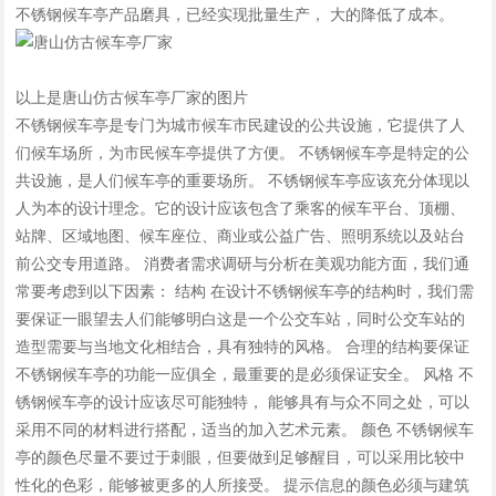
不锈钢候车亭产品磨具，已经实现批量生产， 大的降低了成本。
以上是唐山仿古候车亭厂家的图片
不锈钢候车亭是专门为城市候车市民建设的公共设施，它提供了人
们候车场所，为市民候车亭提供了方便。 不锈钢候车亭是特定的公
共设施，是人们候车亭的重要场所。 不锈钢候车亭应该充分体现以
人为本的设计理念。它的设计应该包含了乘客的候车平台、顶棚、
站牌、区域地图、候车座位、商业或公益广告、照明系统以及站台
前公交专用道路。 消费者需求调研与分析在美观功能方面，我们通
常要考虑到以下因素： 结构 在设计不锈钢候车亭的结构时，我们需
要保证一眼望去人们能够明白这是一个公交车站，同时公交车站的
造型需要与当地文化相结合，具有独特的风格。 合理的结构要保证
不锈钢候车亭的功能一应俱全，最重要的是必须保证安全。 风格 不
锈钢候车亭的设计应该尽可能独特， 能够具有与众不同之处，可以
采用不同的材料进行搭配，适当的加入艺术元素。 颜色 不锈钢候车
亭的颜色尽量不要过于刺眼，但要做到足够醒目，可以采用比较中
性化的色彩，能够被更多的人所接受。 提示信息的颜色必须与建筑