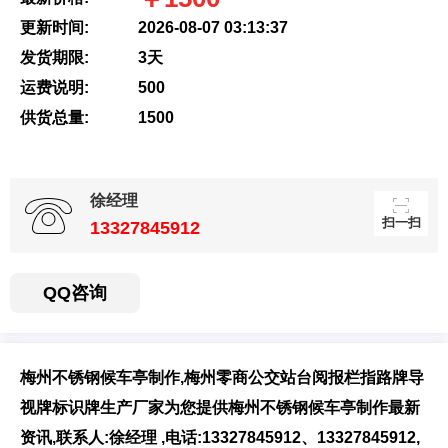
更新时间:
2026-08-07 03:13:37
发货期限:
3天
扫一扫，用手机访
运费说明:
500
问更方便
供货总量:
1500
徐经理
扫一扫
13327845912
QQ咨询
梅州不锈钢候车亭制作,梅州零商公交站台阅报栏指路牌导
视牌标识牌生产厂家为您提供梅州不锈钢候车亭制作最新
资讯,联系人:徐经理 ,电话:13327845912、13327845912,