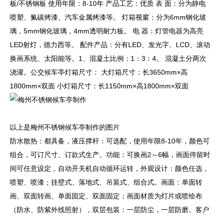
板/不锈钢板 使用年限：8-10年 产品工艺：优质 表 面：分为静电
喷塑、氟碳烤漆、汽车金属烤漆等。 灯箱视窗：分为6mm钢化玻
璃，5mm钢化玻璃，4mm透明耐力板。 电 器：灯管电器为高亮
LED射灯，德力西等。 配件产品：分有LED、发光字、LCD、滚动
换画系统、太阳能等。1、混凝土比例：1：3：4。 混凝土分两次
浇灌。公交候车亭灯箱尺寸： 大灯箱尺寸：长3650mm×高
1800mm×双面 小灯箱尺寸：长1150mm×高1800mm×双面
以上是梅州不锈钢候车亭制作的图片
防水散热：都具备，液压撑杆：可选配，使用年限8-10年，颜色可
组合，可订尺寸、订款式生产。功能：可换画2～6幅，画面停留时
间可任意设定，自动开关机自动循环运转，外观设计：颜色任选，
喷塑、喷漆；挂壁式、落地式、吊装式、组合式。画面：单面转
画、双面转画、单面固定、双面固定；画面材质为灯片或喷绘布
（防水、防紫外线照射），双层包装：一层防尘，一层防磨。客户