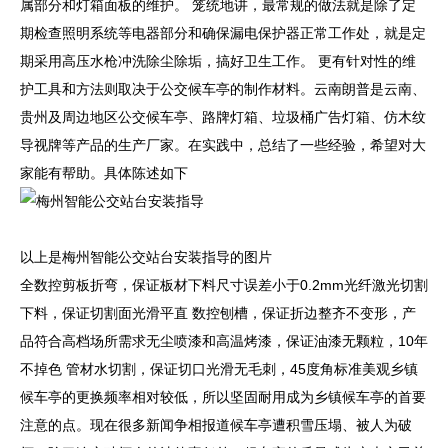
属部分和灯箱面板的维护。 笼统地讲，最常规的做法就是除了定
期检查照明系统等电器部分和确保漏电保护器正常工作处，就是定
期采用高压水枪冲洗除尘除垢，搞好卫生工作。 更有针对性的维
护工具和方法则取决于公交候车亭的制作材料。云南朗普是云南、
贵州及周边地区公交候车亭、路牌灯箱、垃圾桶广告灯箱、仿木纹
导视牌等产品的生产厂家。在实践中，总结了一些经验，希望对大
家能有帮助。具体陈述如下
以上是梅州智能公交站台安装指导的图片
全数控剪板折弯，保证板材下料尺寸误差小于0.2mm光纤激光切割
下料，保证切割面光滑平直 数控刨槽，保证折边整齐不变形，产
品符合高档场所需求无尘喷漆和高温烤漆，保证油漆无颗粒，10年
不掉色 管材水切割，保证切口光滑无毛刺，45度角标准美观乡镇
候车亭的更换频率相对较低，所以坚固耐用成为乡镇候车亭的首要
注意的点。现在很多新闻争相报道候车亭遭积雪压塌、被人为破